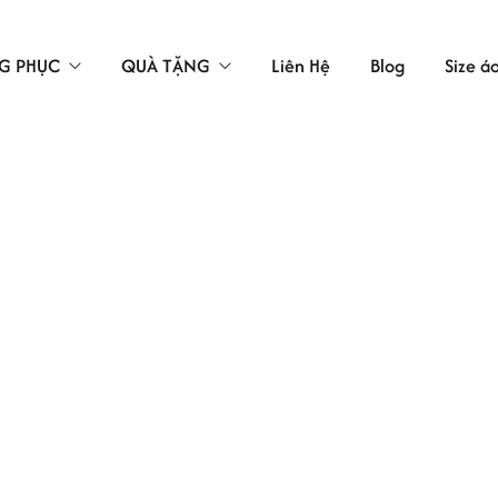
G PHỤC
QUÀ TẶNG
Liên Hệ
Blog
Size á
TÚI VẢI
LAO ĐỘNG
ÁC
 BẢO HỘ