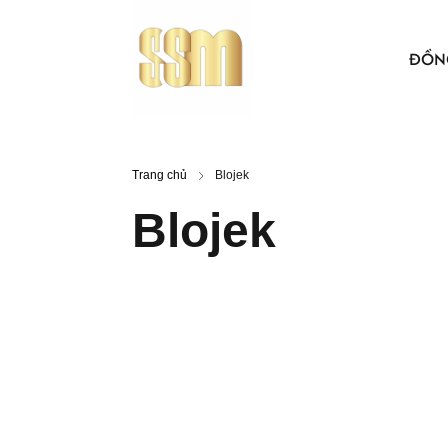
ĐỒN
ÁO THUN
Trang chủ
Blojek
BẢO HỘ 
Blojek
ÁO KHO
ÁO SƠ MI
NÓN VẢI
ÁO, NÓN