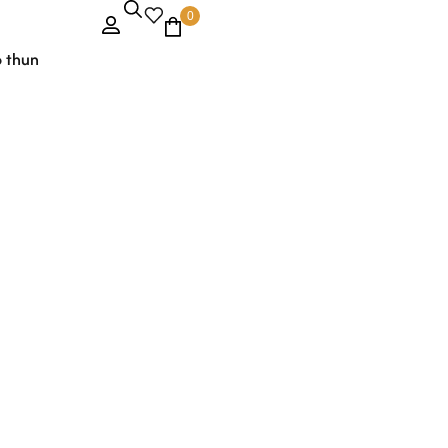
0
o thun