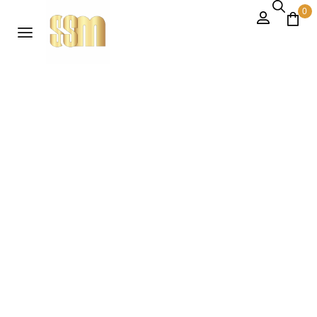
0
Our Chef