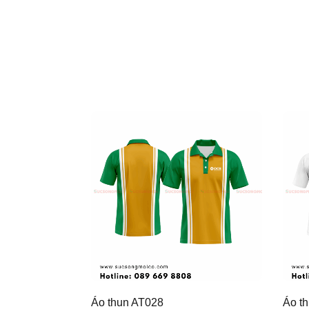
Áo thun AT028
Áo t