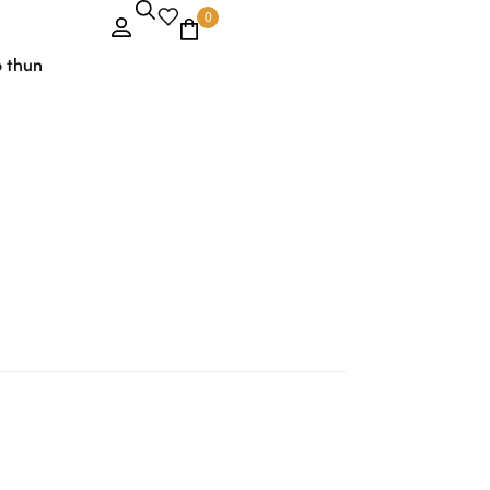
0
o thun