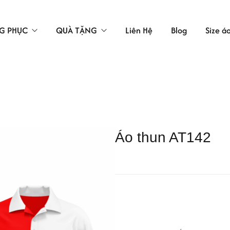
G PHỤC
QUÀ TẶNG
Liên Hệ
Blog
Size á
TÚI VẢI
LAO ĐỘNG
ÁC
Áo thun AT142
 BẢO HỘ