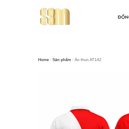
ĐỒN
ÁO THUN
BẢO HỘ 
Home
Sản phẩm
Áo thun AT142
/
/
ÁO KHO
ÁO SƠ MI
NÓN VẢI
ÁO, NÓN