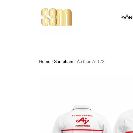
ĐỒN
ÁO THUN
BẢO HỘ 
Home
Sản phẩm
Áo thun AT172
/
/
ÁO KHO
ÁO SƠ MI
NÓN VẢI
ÁO, NÓN