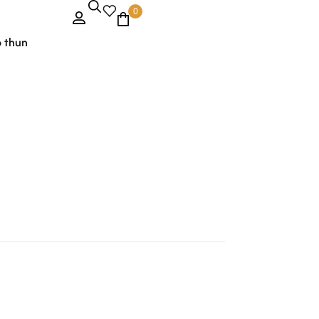
0
o thun