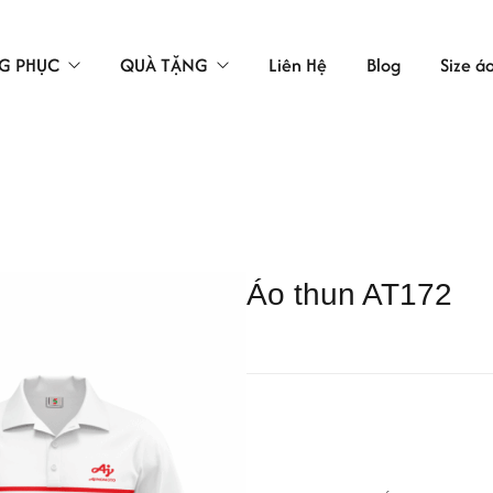
G PHỤC
QUÀ TẶNG
Liên Hệ
Blog
Size á
TÚI VẢI
LAO ĐỘNG
ÁC
Áo thun AT172
 BẢO HỘ