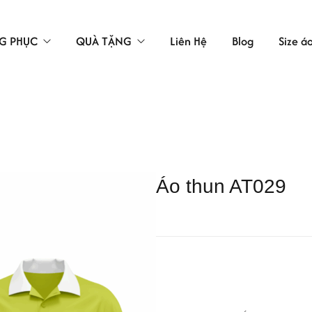
G PHỤC
QUÀ TẶNG
Liên Hệ
Blog
Size á
TÚI VẢI
LAO ĐỘNG
ÁC
Áo thun AT029
 BẢO HỘ