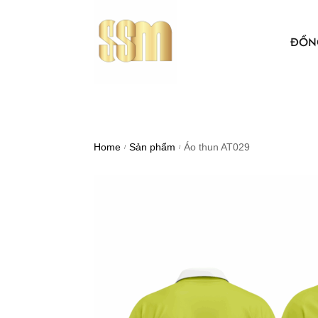
ĐỒN
ÁO THUN
BẢO HỘ 
Home
Sản phẩm
Áo thun AT029
/
/
ÁO KHO
ÁO SƠ MI
NÓN VẢI
ÁO, NÓN