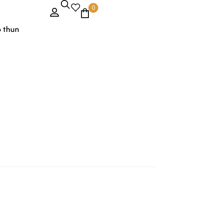
0
o thun