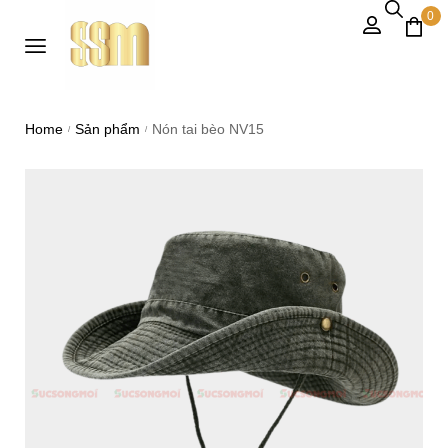
0
Home
Sản phẩm
Nón tai bèo NV15
/
/