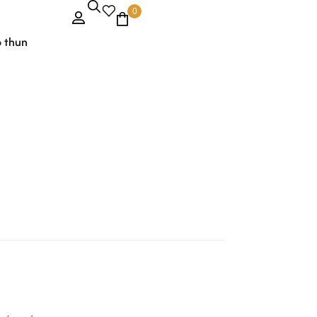
0
o thun
6