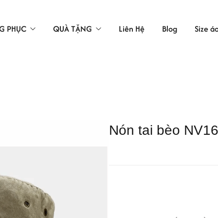
G PHỤC
QUÀ TẶNG
Liên Hệ
Blog
Size á
TÚI VẢI
LAO ĐỘNG
ÁC
Nón tai bèo NV1
 BẢO HỘ