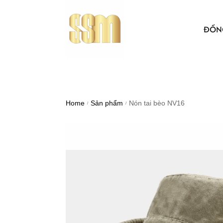
ĐỒN
ÁO THUN
BẢO HỘ 
Home
Sản phẩm
Nón tai bèo NV16
/
/
ÁO KHO
ÁO SƠ MI
NÓN VẢI
ÁO, NÓN