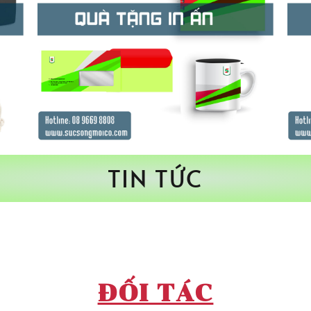
TIN TỨC
ĐỐI TÁC