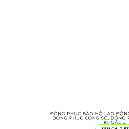
ĐỒNG PHỤC BẢO HỘ LAO ĐỘNG,
ĐỒNG PHỤC CÔNG SỞ, ĐỒNG P
KHOÁC....
XEM CHI TIẾT