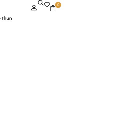
0
o thun