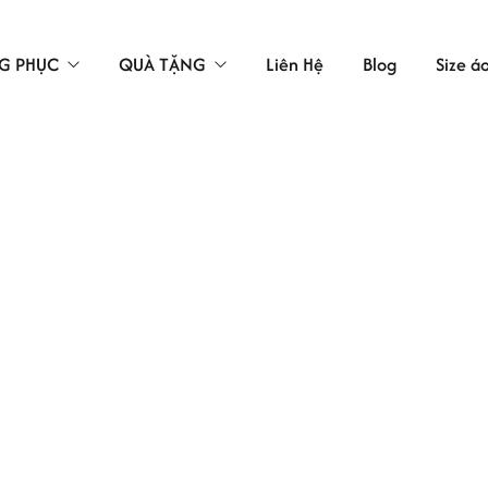
G PHỤC
QUÀ TẶNG
Liên Hệ
Blog
Size á
TÚI VẢI
LAO ĐỘNG
ÁC
 BẢO HỘ