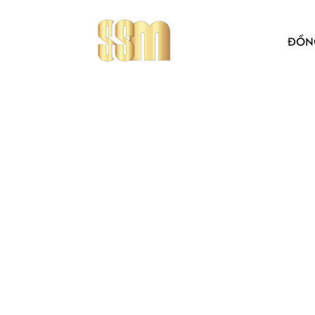
ĐỒN
ÁO THUN
BẢO HỘ 
ÁO KHO
ÁO SƠ MI
NÓN VẢI
ÁO, NÓN