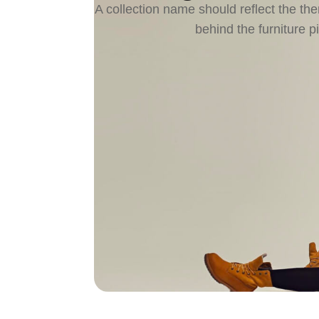
A collection name should reflect the them
behind the furniture p