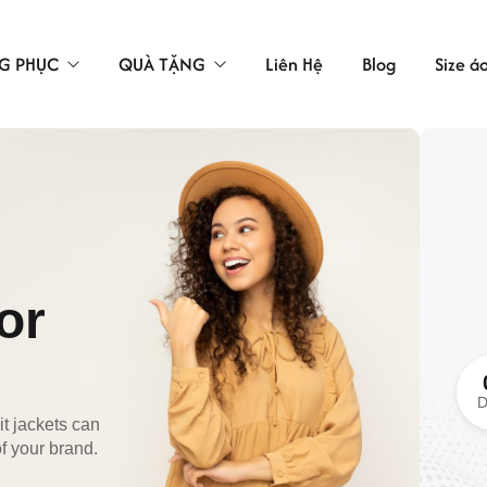
G PHỤC
QUÀ TẶNG
Liên Hệ
Blog
Size á
TÚI VẢI
LAO ĐỘNG
ÁC
or
 BẢO HỘ
D
t jackets can
of your brand.