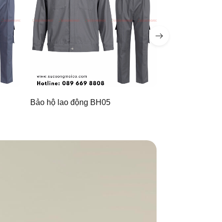
Bảo hộ lao động BH05
Bảo hộ lao độ