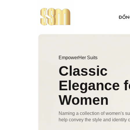
ĐỒN
ÁO THUN
EmpowerHer Suits
BẢO HỘ 
Classic
ÁO KHO
ÁO SƠ MI
Elegance f
NÓN VẢI
Women
ÁO, NÓN
Naming a collection of women's sui
help convey the style and identity 