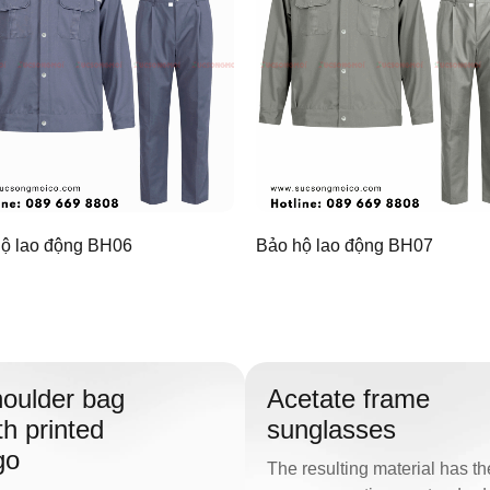
ộ lao động BH06
Bảo hộ lao động BH07
oulder bag
Acetate frame
th printed
sunglasses
go
The resulting material has th