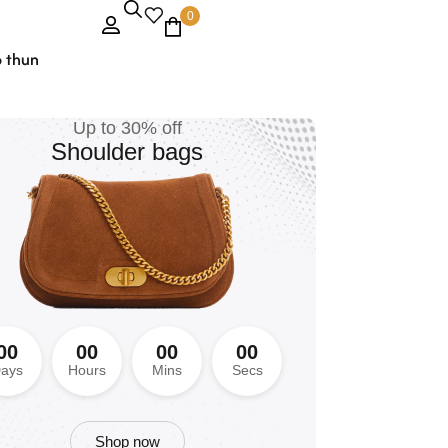
0
o thun
Up to 30% off
Shoulder bags
EmpowerHer Suits
Classic
Elegance for
Women
0
0
0
0
0
0
0
0
ays
Hours
Mins
Secs
Naming a collection of women's suit jackets can
help convey the style and identity of your brand.
Shop now