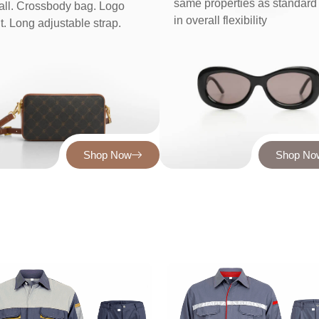
same properties as standar
ll. Crossbody bag. Logo
in overall flexibility
nt. Long adjustable strap.
Shop Now
Shop No