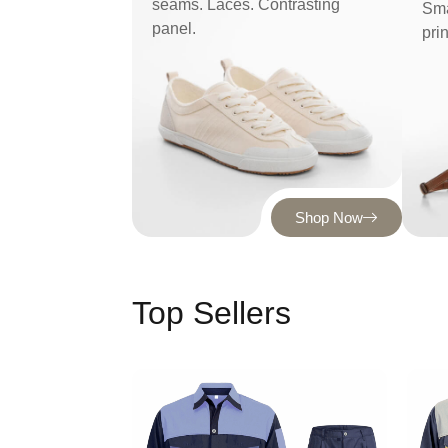
seams. Laces. Contrasting
Sma
panel.
pri
Shop Now
Top Sellers