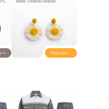
d PC
detail. Festival Season.
w
Shop Now