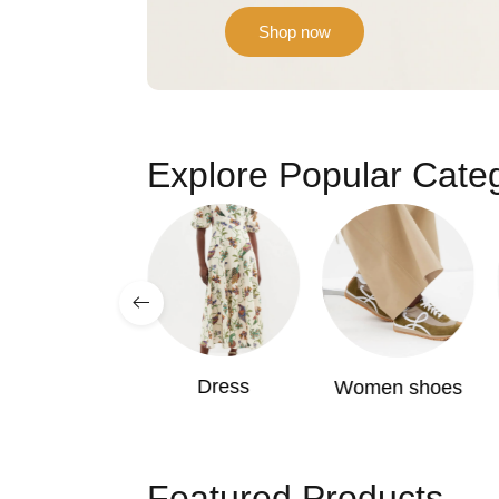
Shop now
Explore Popular Cate
Dress
ackets & Coat
Women shoes
Featured Products