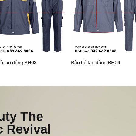
ộ lao động BH03
Bảo hộ lao động BH04
uty The
c Revival